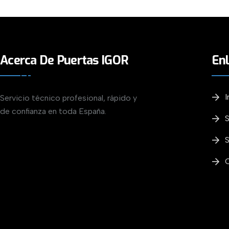
Acerca De Puertas IGOR
Enl
I
Servicio técnico profesional, rápido y
de confianza en toda España.
S