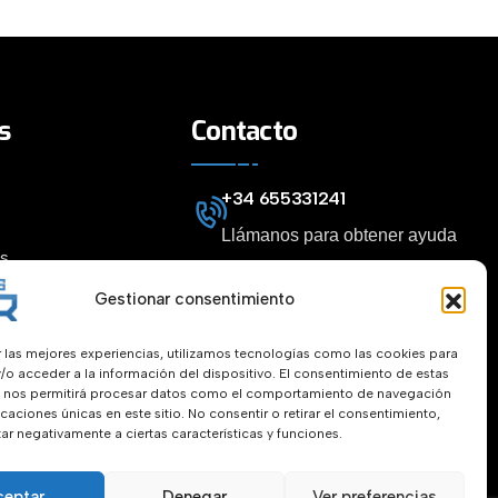
s
Contacto
+34 655331241
Llámanos para obtener ayuda
es
Info@puertasigor.es
Gestionar consentimiento
idad
Envíenos un correo electrónico
r las mejores experiencias, utilizamos tecnologías como las cookies para
aquí
/o acceder a la información del dispositivo. El consentimiento de estas
 nos permitirá procesar datos como el comportamiento de navegación
ficaciones únicas en este sitio. No consentir o retirar el consentimiento,
ar negativamente a ciertas características y funciones.
ceptar
Denegar
Ver preferencias