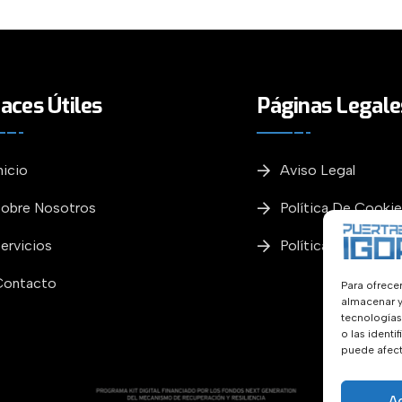
aces Útiles
Páginas Legale
nicio
Aviso Legal
Sobre Nosotros
Política De Cooki
ervicios
Política De Privac
Contacto
Para ofrece
almacenar y
tecnologías
o las identi
puede afect
A